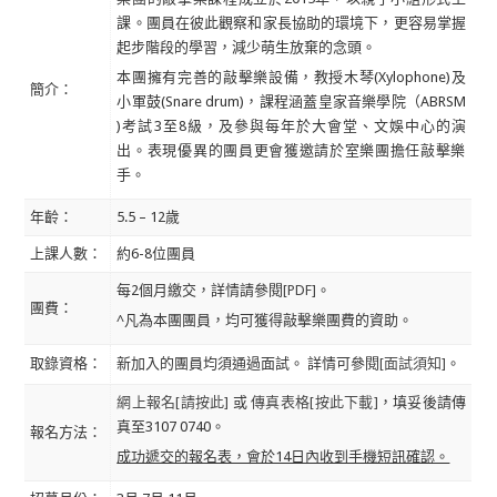
課。
團員在彼此觀察和家長協助的環境下，更容易掌握
起步階段的學習，
減少萌生放棄的念頭。
本團擁有完善的敲擊樂設備，教授木琴(Xylophone)及
簡介：
小軍鼓(Snare drum)，課程涵蓋皇家音樂學院（ABRSM
)考試3至8級，及參與每年於大會堂、文娛中心的演
出。表現優異
的團員更會獲邀請於室樂團擔任敲擊樂
手。
年齡：
5.5 – 12歲
上課人數：
約6-8位團員
每2個月繳交，詳情請參閱
[PDF]
。
團費：
^凡為本團團員，均可獲得敲擊樂團費的資助。
取錄資格：
新加入的團員均須通過面試。 詳情可參閱
[面試須知]
。
網上報名[請按此]
或
傳真表格[按此下載]
，填妥後請傳
真至3107 0740。
報名方法：
成功遞交的報名表，會於14日內收到手機短訊確認。